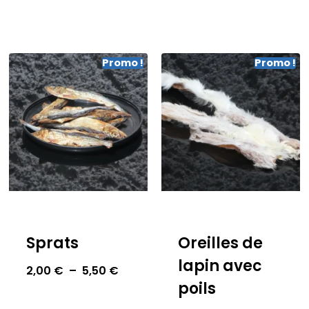
Promo !
Promo !
Sprats
Oreilles de
lapin avec
2,00
€
–
5,50
€
poils