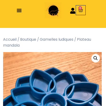
0
Accueil
/
Boutique
/
Gamelles ludiques
/ Plateau
mandala