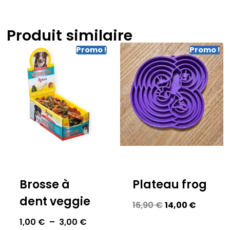
Produit similaire
Promo !
Promo !
Brosse à
Plateau frog
dent veggie
16,90
€
14,00
€
1,00
€
–
3,00
€