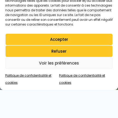
technologies telles que les cookies pour stocker et/ou accéder aux
informations des appareils. Le fait de consentir à ces technologies
nous permettra de traiter des données telles que le comportement
de navigation ou les ID uniques sur ce site. Le fait de ne pas
consentir ou de retirer son consentement peut avoir un effet négatif
sur certaines caractéristiques et fonctions.
Accepter
Refuser
Voir les préférences
Découvrez notre
Politique de confidentialité et
Politique de confidentialité et
cookies
cookies
élevage de
beaucerons
Des chiots équilibrés, élevés avec